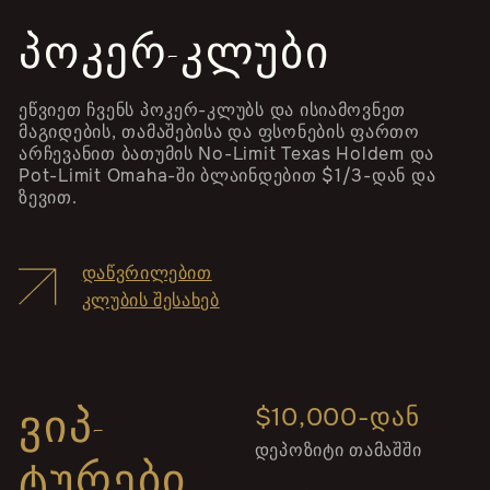
ᲞᲝᲙᲔᲠ-ᲙᲚᲣᲑᲘ
ეწვიეთ ჩვენს პოკერ-კლუბს და ისიამოვნეთ
მაგიდების, თამაშებისა და ფსონების ფართო
არჩევანით ბათუმის No-Limit Texas Holdem და
Pot-Limit Omaha-ში ბლაინდებით $1/3-დან და
ზევით.
ᲓᲐᲬᲕᲠᲘᲚᲔᲑᲘᲗ
ᲙᲚᲣᲑᲘᲡ ᲨᲔᲡᲐᲮᲔᲑ
$10,000-ᲓᲐᲜ
ᲕᲘᲞ-
დეპოზიტი თამაშში
ᲢᲣᲠᲔᲑᲘ