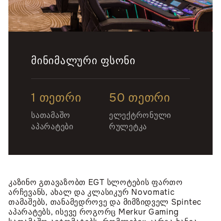
ᲛᲘᲜᲘᲛᲐᲚᲣᲠᲘ ᲤᲡᲝᲜᲘ
1 თეთრი
50 თეთრი
სათამაშო
ელექტრონული
აპარატები
რულეტკა
კაზინო გთავაზობთ EGT სლოტების ფართო
არჩევანს, ახალ და კლასიკურ Novomatic
თამაშებს, თანამედროვე და მიმზიდველ Spintec
აპარატებს, ისევე როგორც Merkur Gaming