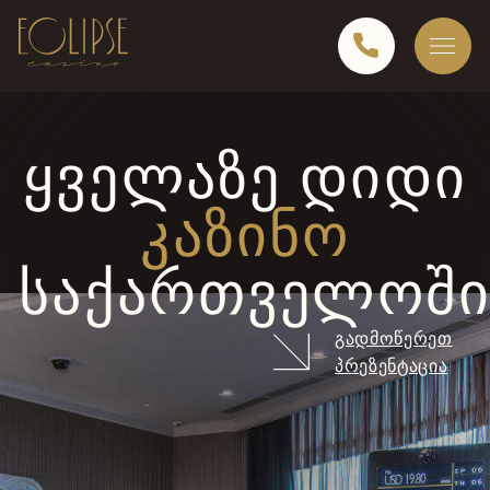
ᲧᲕᲔᲚᲐᲖᲔ ᲓᲘᲓᲘ
ᲙᲐᲖᲘᲜᲝ
ᲡᲐᲥᲐᲠᲗᲕᲔᲚᲝᲨ
ᲒᲐᲓᲛᲝᲬᲔᲠᲔᲗ
ᲞᲠᲔᲖᲔᲜᲢᲐᲪᲘᲐ