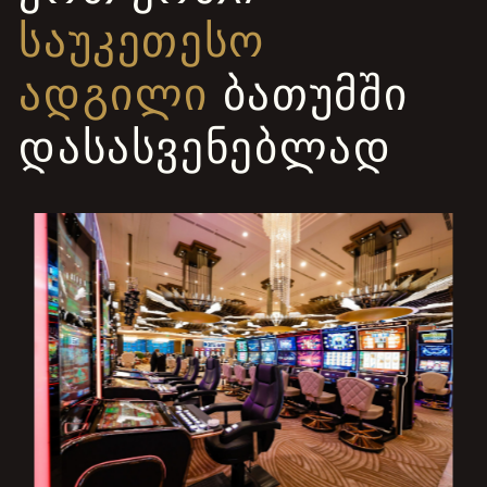
ᲡᲐᲣᲙᲔᲗᲔᲡᲝ
ᲐᲓᲒᲘᲚᲘ
ᲑᲐᲗᲣᲛᲨᲘ
ᲓᲐᲡᲐᲡᲕᲔᲜᲔᲑᲚᲐᲓ