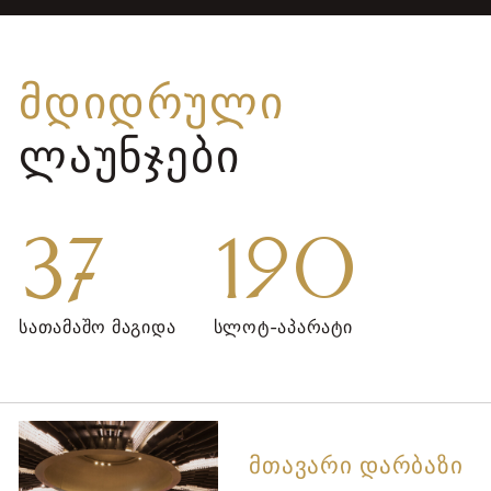
ᲛᲓᲘᲓᲠᲣᲚᲘ
ᲚᲐᲣᲜᲯᲔᲑᲘ
37
190
სათამაშო მაგიდა
სლოტ-აპარატი
ᲛᲗᲐᲕᲐᲠᲘ ᲓᲐᲠᲑᲐᲖᲘ