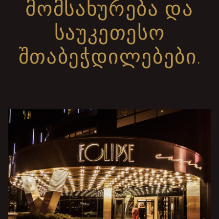
ᲛᲝᲛᲡᲐᲮᲣᲠᲔᲑᲐ ᲓᲐ
ᲡᲐᲣᲙᲔᲗᲔᲡᲝ
ᲨᲗᲐᲑᲔᲭᲓᲘᲚᲔᲑᲔᲑᲘ.