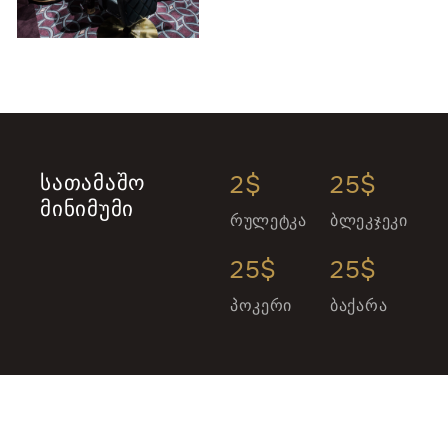
ᲡᲐᲗᲐᲛᲐᲨᲝ
2$
25$
ᲛᲘᲜᲘᲛᲣᲛᲘ
რულეტკა
ბლეკჯეკი
25$
25$
პოკერი
ბაქარა