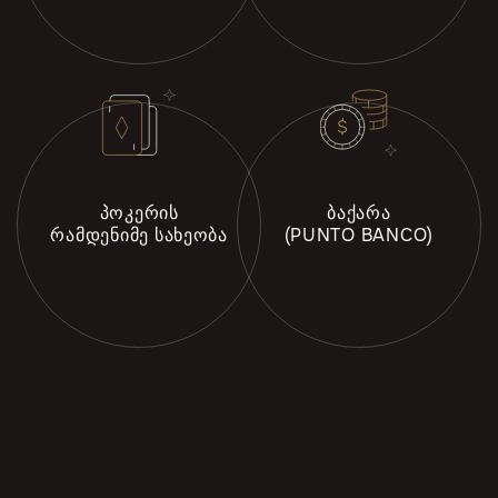
ᲞᲝᲙᲔᲠᲘᲡ
ᲑᲐᲥᲐᲠᲐ
ᲠᲐᲛᲓᲔᲜᲘᲛᲔ ᲡᲐᲮᲔᲝᲑᲐ
(PUNTO BANCO)