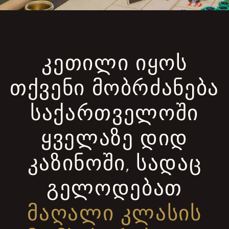
ᲙᲔᲗᲘᲚᲘ ᲘᲧᲝᲡ
ᲗᲥᲕᲔᲜᲘ ᲛᲝᲑᲠᲫᲐᲜᲔᲑᲐ
ᲡᲐᲥᲐᲠᲗᲕᲔᲚᲝᲨᲘ
ᲧᲕᲔᲚᲐᲖᲔ ᲓᲘᲓ
ᲙᲐᲖᲘᲜᲝᲨᲘ, ᲡᲐᲓᲐᲪ
ᲒᲔᲚᲝᲓᲔᲑᲐᲗ
ᲛᲐᲦᲐᲚᲘ ᲙᲚᲐᲡᲘᲡ