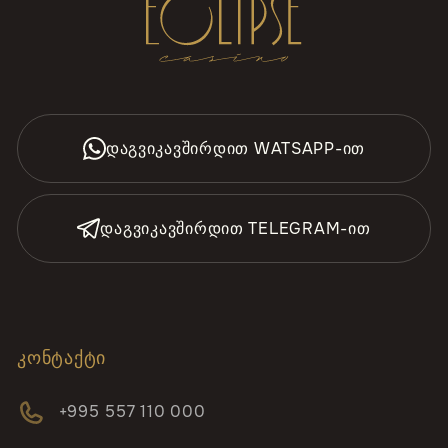
ᲓᲐᲒᲕᲘᲙᲐᲕᲨᲘᲠᲓᲘᲗ WATSAPP-ᲘᲗ
ᲓᲐᲒᲕᲘᲙᲐᲕᲨᲘᲠᲓᲘᲗ TELEGRAM-ᲘᲗ
ᲙᲝᲜᲢᲐᲥᲢᲘ
+995 557 110 000