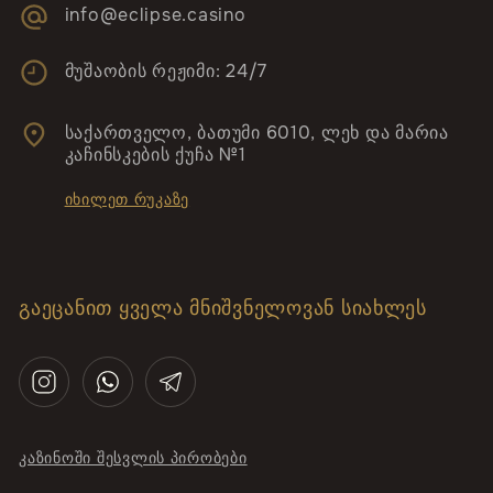
info@eclipse.casino
მუშაობის რეჟიმი: 24/7
საქართველო, ბათუმი 6010, ლეხ და მარია
კაჩინსკების ქუჩა №1
ᲘᲮᲘᲚᲔᲗ ᲠᲣᲙᲐᲖᲔ
ᲒᲐᲔᲪᲐᲜᲘᲗ ᲧᲕᲔᲚᲐ ᲛᲜᲘᲨᲕᲜᲔᲚᲝᲕᲐᲜ ᲡᲘᲐᲮᲚᲔᲡ
ᲙᲐᲖᲘᲜᲝᲨᲘ ᲨᲔᲡᲕᲚᲘᲡ ᲞᲘᲠᲝᲑᲔᲑᲘ