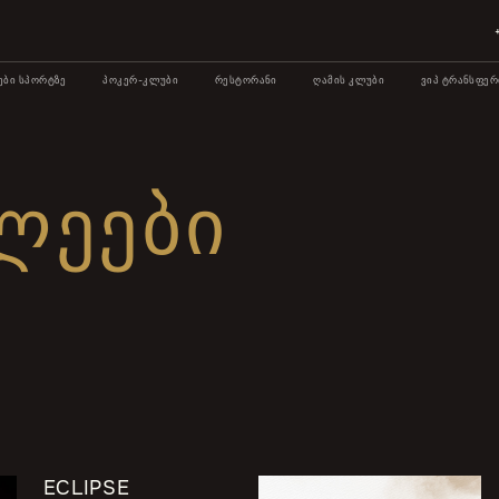
ᲔᲑᲘ ᲡᲞᲝᲠᲢᲖᲔ
ᲞᲝᲙᲔᲠ-ᲙᲚᲣᲑᲘ
ᲠᲔᲡᲢᲝᲠᲐᲜᲘ
ᲦᲐᲛᲘᲡ ᲙᲚᲣᲑᲘ
ᲕᲘᲞ ᲢᲠᲐᲜᲡᲤᲔᲠ
ᲚᲔᲔᲑᲘ
ECLIPSE