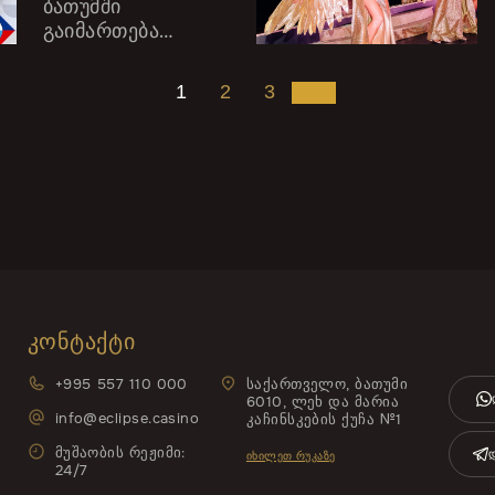
ბათუმში
გაიმართება
ისტორიული
საფეხბურთო
1
2
3
>
მატჩი
საქართველოსა
და უკრაინას…
ᲙᲝᲜᲢᲐᲥᲢᲘ
+995 557 110 000
საქართველო, ბათუმი
6010, ლეხ და მარია
info@eclipse.casino
კაჩინსკების ქუჩა №1
მუშაობის რეჟიმი:
ᲘᲮᲘᲚᲔᲗ ᲠᲣᲙᲐᲖᲔ
24/7