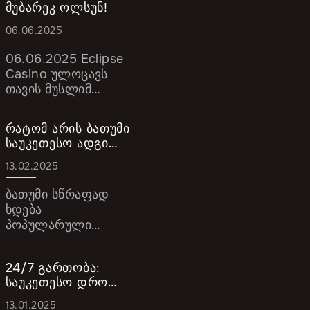
ᲛᲣᲑᲐᲠᲔᲙ ᲝᲚᲡᲣᲜ!
06.06.2025
06.06.2025 Eclipse
Casino ულოცავს
თავის მუსლიმ
სტუმრებსა და
მეგობრებს მთელ…
ᲠᲐᲢᲝᲛ ᲐᲠᲘᲡ ᲑᲐᲗᲣᲛᲘ
ᲡᲐᲣᲙᲔᲗᲔᲡᲝ ᲐᲓᲒᲘᲚᲘ
ᲡᲞᲝᲠᲢᲣᲚᲘ
13.02.2025
ᲞᲝᲙᲔᲠᲘᲡ
ᲛᲝᲗᲐᲛᲐᲨᲔᲔᲑᲘᲡᲗᲕᲘᲡ?
ბათუმი სწრაფად
ხდება
პოპულარული
ადგილი სპორტული
პოკერის
24/7 ᲒᲐᲠᲗᲝᲑᲐ:
მოთამაშეებისთვის
ᲡᲐᲣᲙᲔᲗᲔᲡᲝ ᲓᲠᲝ
მთელი
ECLIPSE ᲙᲐᲖᲘᲜᲝᲡ
მსოფლიოს…
13.01.2025