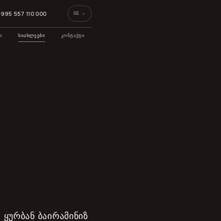
+995 557 110 000
GE
Ი
ᲡᲘᲐᲮᲚᲔᲔᲑᲘ
ᲙᲝᲜᲢᲐᲥᲢᲘ
ᲧᲣᲠᲑᲐᲜ ᲑᲐᲘᲠᲐᲛᲘᲜᲘᲖ