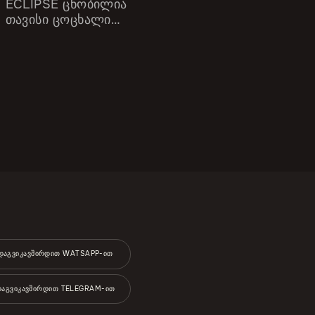
ECLIPSE ცნობილია
თავისი ცოცხალი
ატმოსფეროთი და
განსაკუთრებული
შოუებით,…
ᲓᲐᲒᲕᲘᲙᲐᲕᲨᲘᲠᲓᲘᲗ WATSAPP-ᲘᲗ
ᲓᲐᲒᲕᲘᲙᲐᲕᲨᲘᲠᲓᲘᲗ TELEGRAM-ᲘᲗ