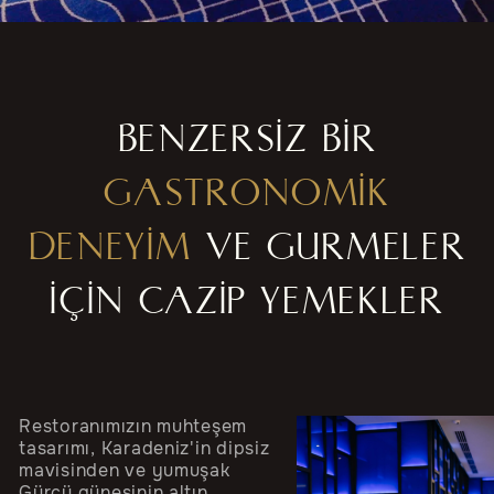
BENZERSİZ BİR
GASTRONOMİK
DENEYİM
VE GURMELER
İÇİN CAZİP YEMEKLER
Restoranımızın muhteşem
tasarımı, Karadeniz'in dipsiz
mavisinden ve yumuşak
Gürcü güneşinin altın