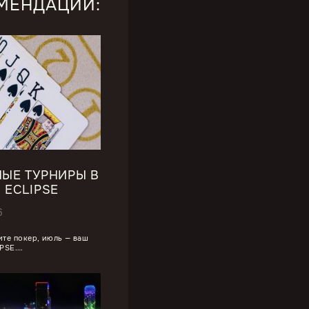
МЕНДАЦИИ:
ЫЕ ТУРНИРЫ В
 ECLIPSE
6
ите покер, июль — ваш
IPSE.…