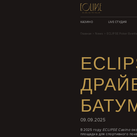
КАЗИНО
LIVE СТУДИЯ
Главная
News
ECLIPSE Poker Event
ECLI
ДРАЙ
БАТУ
09.09.2025
В 2025 году
ECLIPSE Casino
око
площадка для спортивного поке