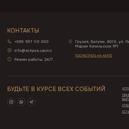
КОНТАКТЫ
+995 557 110 000
Грузия, Батуми, 6010, ул. Л
Марии Качиньских №1
info@eclipse.casino
ПОСМОТРЕТЬ НА КАРТЕ
Режим работы: 24/7
БУДЬТЕ В КУРСЕ ВСЕХ СОБЫТИЙ
УСЛ
ПРА
ВЫП
ОТВ
ЕСТ