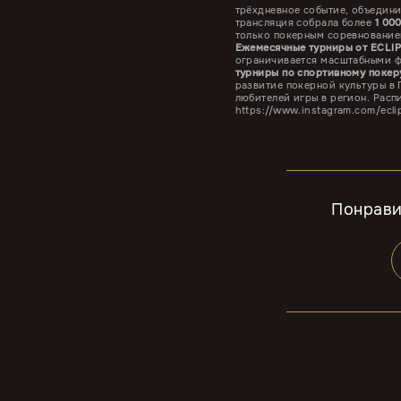
трёхдневное событие, объедин
трансляция собрала более
1 00
только покерным соревнование
Ежемесячные турниры от ECLIP
ограничивается масштабными 
турниры по спортивному покер
развитие покерной культуры в 
любителей игры в регион. Расп
https://www.instagram.com/ecli
Понрави