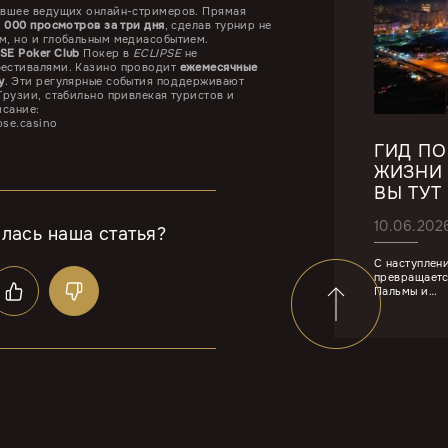
ившее ведущих онлайн-стримеров. Прямая
0 000 просмотров за три дня
, сделав турнир не
м, но и глобальным медиасобытием.
SE Poker Club
Покер в
ECLIPSE
не
фестивалями. Казино проводит
ежемесячные
у
. Эти регулярные события поддерживают
Грузии, стабильно привлекая туристов и
исание:
pse.casino
ГИД П
ЖИЗНИ 
ВЫ ТУТ
10.06.202
лась наша статья?
С наступлен
превращаетс
Пальмы и…