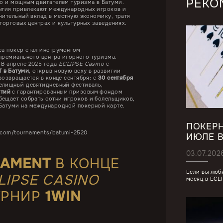
РЕКО
о и мощным двигателем туризма в Батуми.
ытия привлекают международных игроков и
ачительный вклад в местную экономику, тратя
 торговых центрах и культурных заведениях.
са покер стал инструментом
премиального центра игорного туризма.
В апреле 2025 года
ECLIPSE Casino
с
 в Батуми
, открыв новую веху в развитии
возвращается в конце сентября: с
30 сентября
елищный девятидневный фестиваль,
ытий
с гарантированным призовым фондом
обещает собрать сотни игроков и болельщиков,
Батуми на международной покерной карте.
ПОКЕРН
r.com/tournaments/batumi-2520
ИЮЛЕ В
03.07.202
NAMENT
В КОНЦЕ
Если вы люб
LIPSE CASINO
месяц в ECL
УРНИР
1WIN